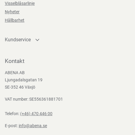
Förvaringsinstruktioner
Visselblåsarlinje
Nyheter
Förvaras torrt, vid rumstemperatur och skyddat från direkt
Hållbarhet
solljus.
Kundservice
Direktiv, förordningar och lagstiftning
Kontakta oss
Bli kund
Kontakt
(EG) nr 10/2011, (EG) nr 1935/2004, (EG) Nr. 2023/2006,
Bli e-handelskund
(EU) 2016/425, BEK nr 681 af 25/05/2020
ABENA AB
Mediacenter
Ljungadalsgatan 19
Nedladdningar
SE-352 46 Växjö
VAT number: SE556361881701
Telefon:
(+46) 470 446 00
E-post:
info@abena.se