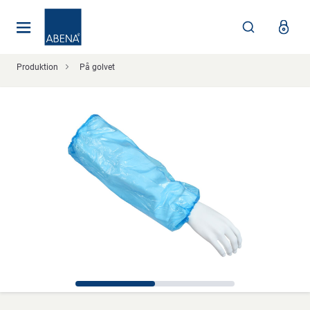
Huvudsaklig
Nav
Sidfot
Produktion
På golvet