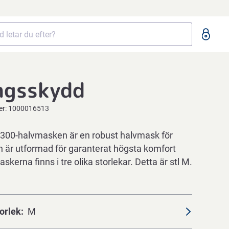
ngsskydd
er:
1000016513
3300-halvmasken är en robust halvmask för
en är utformad för garanterat högsta komfort
kerna finns i tre olika storlekar. Detta är stl M.
orlek
M