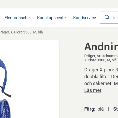
Fler branscher
Kunskapscenter
Kundservice
räger, X-Plore 3300, M, blå
Andni
Dräger
Artikelnumm
X-Plore 3300, M, blå
Dräger X-plore 
dubbla filter. D
och säkerhet. Mas
Läs mer
Färg
blå
St