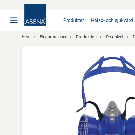
Huvudsaklig
Nav
Sidfot
Produkter
Hälso- och sjukvård
Hem
Fler branscher
Produktion
På golvet
D