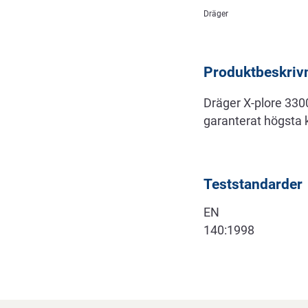
Beskrivning
Dräger
Produktbeskriv
Dräger X-plore 3300
garanterat högsta k
Teststandarder
EN
140:1998