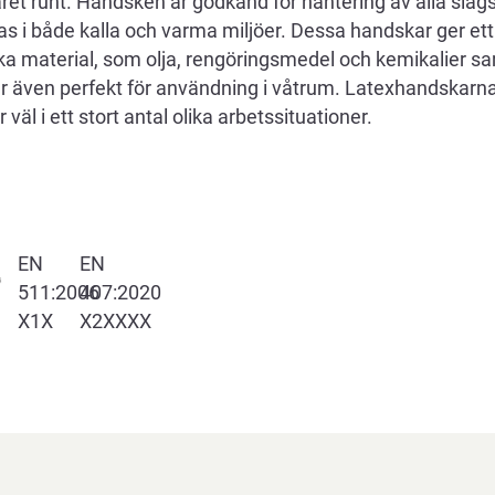
ret runt. Handsken är godkänd för hantering av alla slag
s i både kalla och varma miljöer. Dessa handskar ger ett
lika material, som olja, rengöringsmedel och kemikalier 
r även perfekt för användning i våtrum. Latexhandskarna ä
väl i ett stort antal olika arbetssituationer.
EN
EN
511:2006
407:2020
X1X
X2XXXX