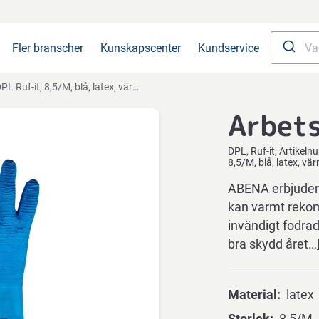
Fler branscher
Kunskapscenter
Kundservice
PL Ruf-it, 8,5/M, blå, latex, värmebeständiga
Arbet
DPL
Ruf-it
Artikeln
8,5/M, blå, latex, v
ABENA erbjuder e
kan varmt reko
invändigt fodrad
bra skydd året…
Material
latex
Storlek
8,5/M