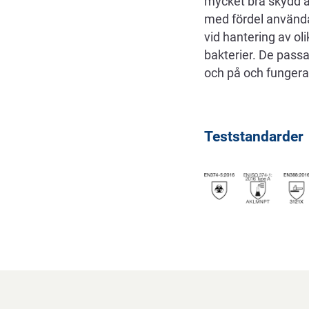
mycket bra skydd å
med fördel använda
vid hantering av o
bakterier. De passa
och på och fungerar 
Teststandarder