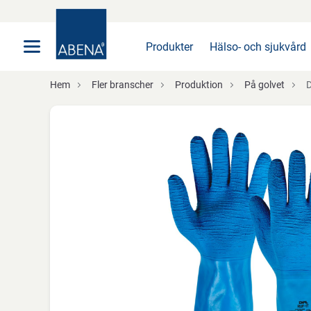
Huvudsaklig
Nav
Sidfot
Produkter
Hälso- och sjukvård
Hem
Fler branscher
Produktion
På golvet
D