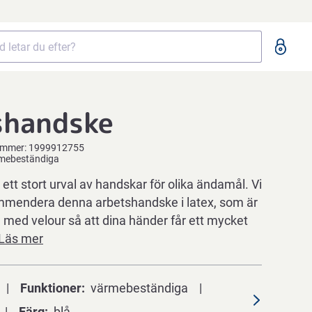
shandske
ummer:
1999912755
ärmebeständiga
tt stort urval av handskar för olika ändamål. Vi
mmendera denna arbetshandske i latex, som är
 med velour så att dina händer får ett mycket
Läs mer
Funktioner
värmebeständiga
Färg
blå