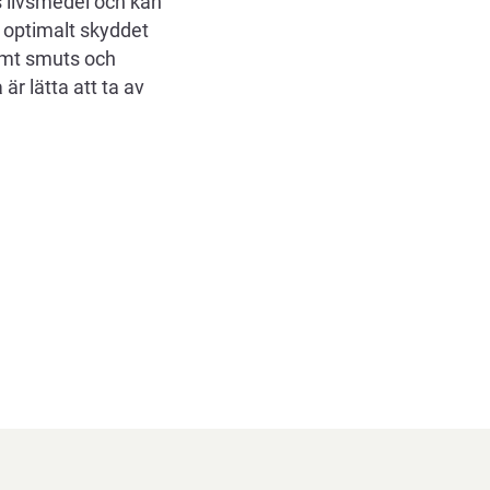
s livsmedel och kan
 optimalt skyddet
samt smuts och
r lätta att ta av