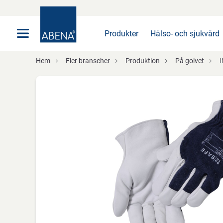
Huvudsaklig
Nav
Sidfot
Produkter
Hälso- och sjukvård
Hem
Fler branscher
Produktion
På golvet
I