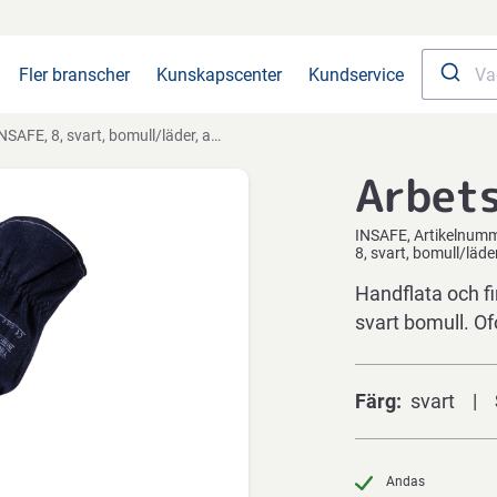
Fler branscher
Kunskapscenter
Kundservice
NSAFE, 8, svart, bomull/läder, andas, svettabsorberande
Arbet
INSAFE
Artikelnum
8, svart, bomull/läd
Handflata och fi
svart bomull. Of
Färg
svart
Andas