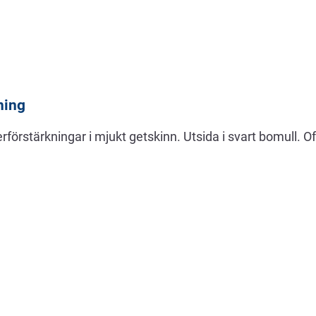
ning
rförstärkningar i mjukt getskinn. Utsida i svart bomull. O