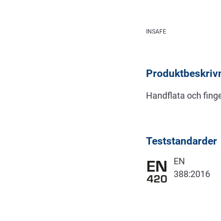
Beskrivning
INSAFE
Produktbeskriv
Handflata och finge
Teststandarder
EN
388:2016