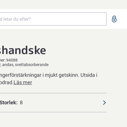
shandske
mer:
94088
er, andas, svettabsorberande
ngerförstärkningar i mjukt getskinn. Utsida i
odrad.
Läs mer
Storlek
8