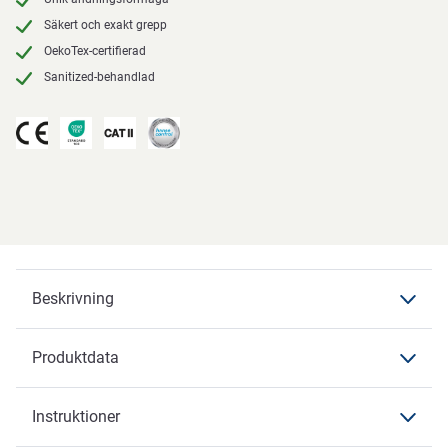
Säkert och exakt grepp
OekoTex-certifierad
Sanitized-behandlad
Beskrivning
Produktdata
Beskrivning
OX-ON
Instruktioner
Produktdata