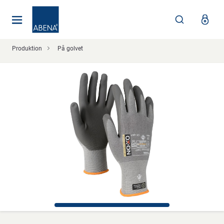
Huvudsaklig
Nav
Sidfot
Produktion
På golvet