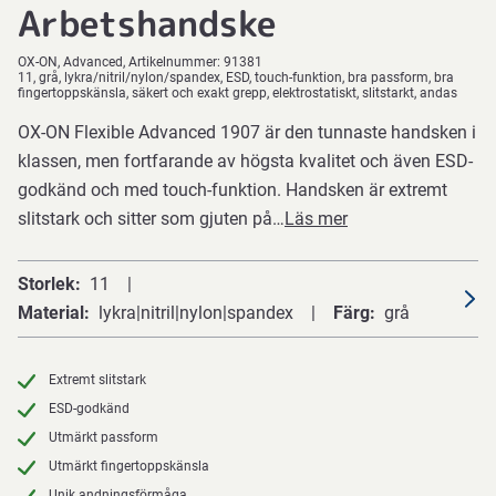
Arbetshandske
OX-ON
Advanced
Artikelnummer:
91381
11, grå, lykra/nitril/nylon/spandex, ESD, touch-funktion, bra passform, bra
fingertoppskänsla, säkert och exakt grepp, elektrostatiskt, slitstarkt, andas
OX-ON Flexible Advanced 1907 är den tunnaste handsken i
klassen, men fortfarande av högsta kvalitet och även ESD-
godkänd och med touch-funktion. Handsken är extremt
slitstark och sitter som gjuten på…
Läs mer
Storlek
11
Material
lykra|nitril|nylon|spandex
Färg
grå
Extremt slitstark
ESD-godkänd
Utmärkt passform
Utmärkt fingertoppskänsla
Unik andningsförmåga