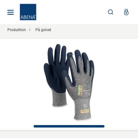
Huvudsaklig
Nav
Sidfot
Produktion
På golvet