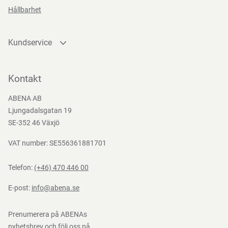
Funktioner
Hållbarhet
Retail
package
Kundservice
Kontakta oss
Bli kund
Kontakt
Teststandarder
Bli e-handelskund
ABENA AB
Mediacenter
EN
Ljungadalsgatan 19
Nedladdningar
SE-352 46 Växjö
388:2016
VAT number: SE556361881701
Telefon:
(+46) 470 446 00
E-post:
info@abena.se
Prenumerera på ABENAs
nyhetsbrev och följ oss på