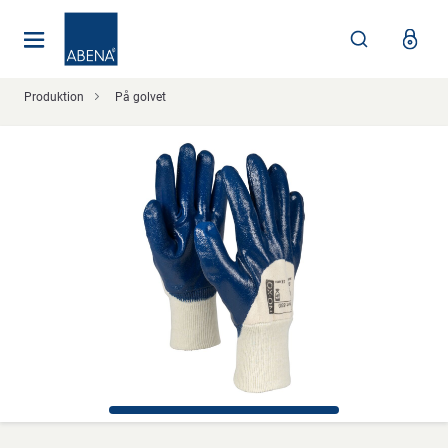
Huvudsaklig
Nav
Sidfot
Produktion
På golvet