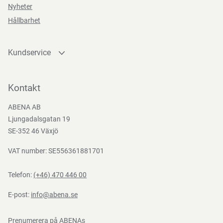
Nyheter
EN
Hållbarhet
388:2016
Kundservice
Kontakta oss
Bli kund
Kontakt
Bli e-handelskund
ABENA AB
Mediacenter
Ljungadalsgatan 19
Nedladdningar
SE-352 46 Växjö
VAT number: SE556361881701
Telefon:
(+46) 470 446 00
E-post:
info@abena.se
Prenumerera på ABENAs