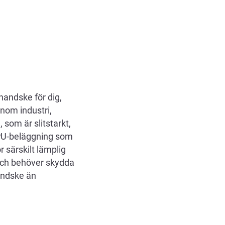
handske för dig,
nom industri,
 som är slitstarkt,
 PU-beläggning som
 särskilt lämplig
 och behöver skydda
andske än