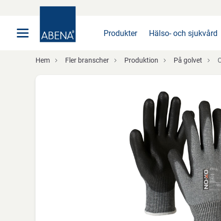
Huvudsaklig
Nav
Sidfot
Produkter
Hälso- och sjukvård
Hem
Fler branscher
Produktion
På golvet
O