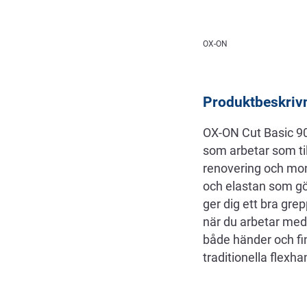
Beskrivning
OX-ON
Produktbeskriv
OX-ON Cut Basic 90
som arbetar som til
renovering och mont
och elastan som gö
ger dig ett bra gre
när du arbetar med
både händer och fi
traditionella flex