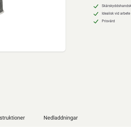
Skärskyddshandsk
Idealisk vid arbet
Prisvärd
struktioner
Nedladdningar