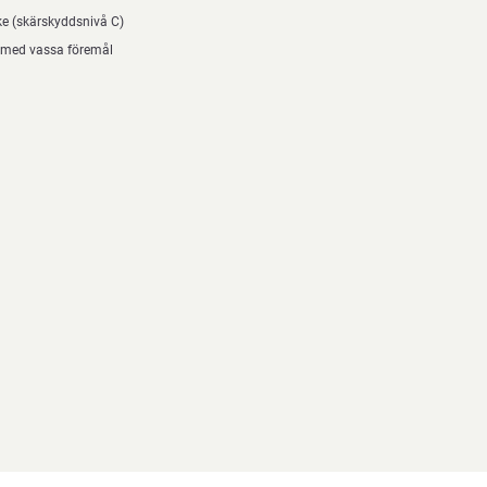
e (skärskyddsnivå C)
e med vassa föremål