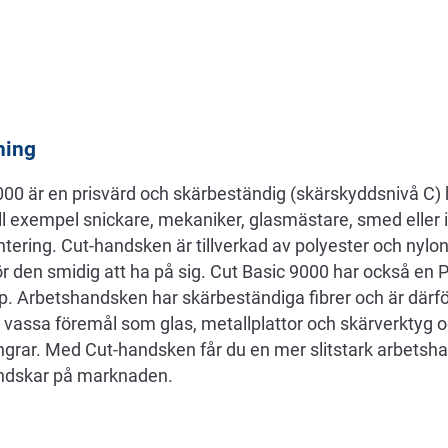
ning
00 är en prisvärd och skärbeständig (skärskyddsnivå C) 
l exempel snickare, mekaniker, glasmästare, smed eller i
ering. Cut-handsken är tillverkad av polyester och nylon,
r den smidig att ha på sig. Cut Basic 9000 har också en
pp. Arbetshandsken har skärbeständiga fibrer och är därför
 vassa föremål som glas, metallplattor och skärverktyg
ngrar. Med Cut-handsken får du en mer slitstark arbetsh
handskar på marknaden.