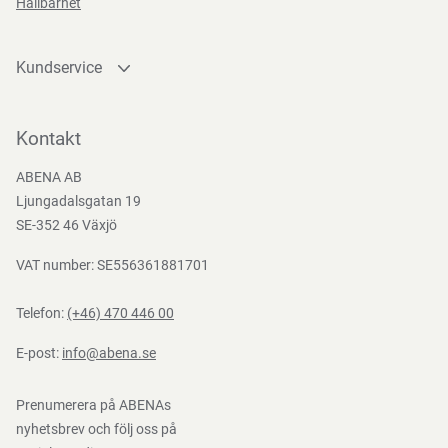
Hållbarhet
EN
388:2016
Kundservice
Kontakta oss
Bli kund
Kontakt
Bli e-handelskund
ABENA AB
Mediacenter
Ljungadalsgatan 19
Nedladdningar
SE-352 46 Växjö
VAT number: SE556361881701
Telefon:
(+46) 470 446 00
E-post:
info@abena.se
Prenumerera på ABENAs
nyhetsbrev och följ oss på