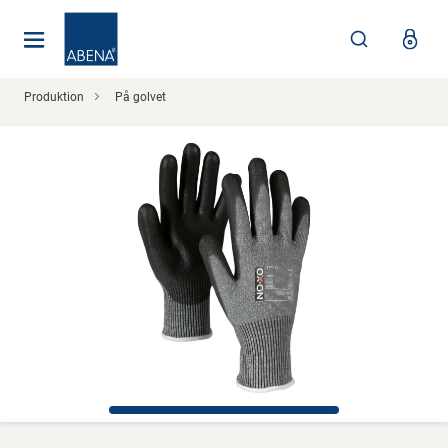
Huvudsaklig
Nav
Sidfot
Produktion
På golvet