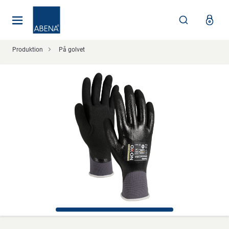
Huvudsaklig
Nav
Sidfot
Produktion
På golvet