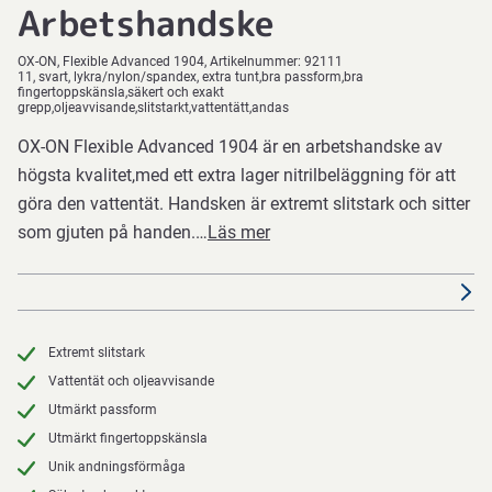
Arbetshandske
OX-ON
Flexible Advanced 1904
Artikelnummer:
92111
11, svart, lykra/nylon/spandex, extra tunt,bra passform,bra
fingertoppskänsla,säkert och exakt
grepp,oljeavvisande,slitstarkt,vattentätt,andas
OX-ON Flexible Advanced 1904 är en arbetshandske av
högsta kvalitet,med ett extra lager nitrilbeläggning för att
göra den vattentät. Handsken är extremt slitstark och sitter
som gjuten på handen.…
Läs mer
Extremt slitstark
Vattentät och oljeavvisande
Utmärkt passform
Utmärkt fingertoppskänsla
Unik andningsförmåga