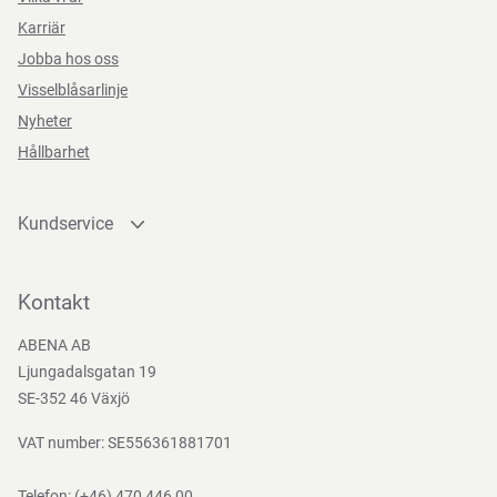
svettlukt. En handske i en klass för sig!
Karriär
Jobba hos oss
Visselblåsarlinje
Funktioner
Nyheter
Hållbarhet
Kundservice
Teststandarder
Kontakta oss
Bli kund
Kontakt
EN
Bli e-handelskund
388:2016
ABENA AB
Mediacenter
Ljungadalsgatan 19
Nedladdningar
SE-352 46 Växjö
VAT number: SE556361881701
Telefon:
(+46) 470 446 00