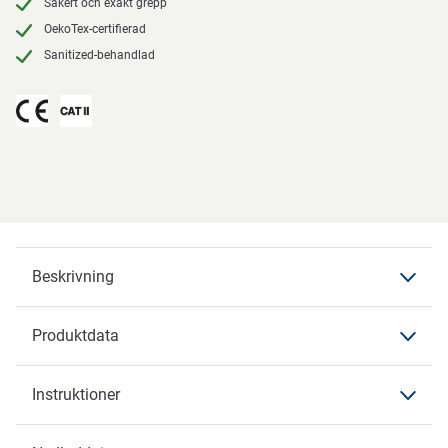
Säkert och exakt grepp
OekoTex-certifierad
Sanitized-behandlad
Beskrivning
Produktdata
Beskrivning
OX-ON
Instruktioner
Produktdata
Produktdata
Produktbeskrivning