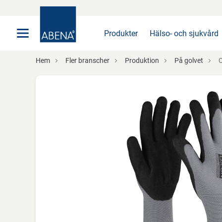
Huvudsaklig
Nav
Sidfot
Produkter
Hälso- och sjukvård
Hem
Fler branscher
Produktion
På golvet
O