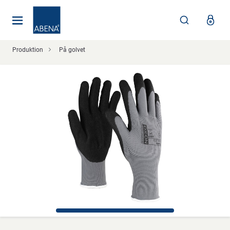
Huvudsaklig
Nav
Sidfot
Produktion
På golvet