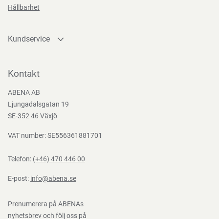
Hållbarhet
Kundservice
Kontakta oss
Bli kund
Kontakt
Bli e-handelskund
ABENA AB
Mediacenter
Ljungadalsgatan 19
Nedladdningar
SE-352 46 Växjö
VAT number: SE556361881701
Telefon:
(+46) 470 446 00
E-post:
info@abena.se
Prenumerera på ABENAs
nyhetsbrev och följ oss på