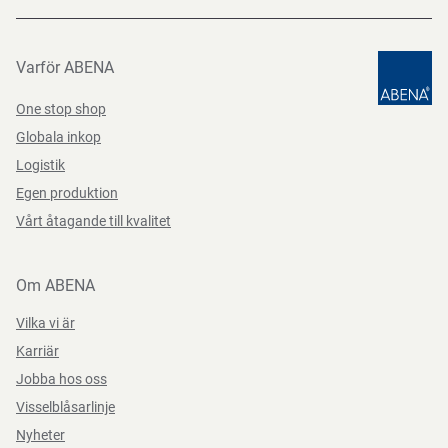
Undervarumärke
Flexible Basic 1012
Flexible Basic 1012 har en yta av sandig nitril,vilket ger dig
(EU) 2016/425
Datasheets 9246001 SV-SE
PDF-fil
ett extremt exakt och säkert grepp.
Varför ABENA
Märkningar
CE, CAT II
One stop shop
Färg
grå
Funktioner
Globala inkop
Logistik
Storlek
10
Egen produktion
Vårt åtagande till kvalitet
Teststandarder
Om ABENA
Vilka vi är
Karriär
Jobba hos oss
Visselblåsarlinje
Nyheter