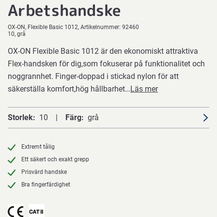
Arbetshandske
OX-ON
Flexible Basic 1012
Artikelnummer:
92460
10, grå
OX-ON Flexible Basic 1012 är den ekonomiskt attraktiva
Flex-handsken för dig,som fokuserar på funktionalitet och
noggrannhet. Finger-doppad i stickad nylon för att
säkerställa komfort,hög hållbarhet…
Läs mer
Storlek
10
Färg
grå
Extremt tålig
Ett säkert och exakt grepp
Prisvärd handske
Bra fingerfärdighet