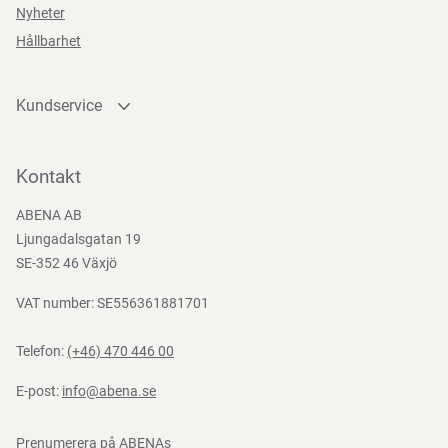
Nyheter
Teststandarder
Hållbarhet
EN
388:2016
Kundservice
Kontakta oss
Bli kund
Kontakt
Bli e-handelskund
ABENA AB
Mediacenter
Ljungadalsgatan 19
Nedladdningar
SE-352 46 Växjö
VAT number: SE556361881701
Telefon:
(+46) 470 446 00
E-post:
info@abena.se
Prenumerera på ABENAs