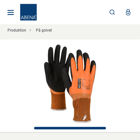
Huvudsaklig
Nav
Sidfot
Produktion
På golvet