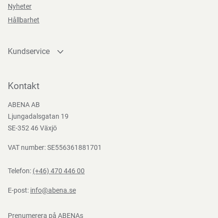
Nyheter
Teststandarder
Hållbarhet
EN
388:2016
Kundservice
Kontakta oss
Bli kund
Kontakt
Bli e-handelskund
ABENA AB
Mediacenter
Ljungadalsgatan 19
Nedladdningar
SE-352 46 Växjö
VAT number: SE556361881701
Telefon:
(+46) 470 446 00
E-post:
info@abena.se
Prenumerera på ABENAs