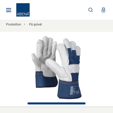
Huvudsaklig
Nav
Sidfot
Produktion
På golvet