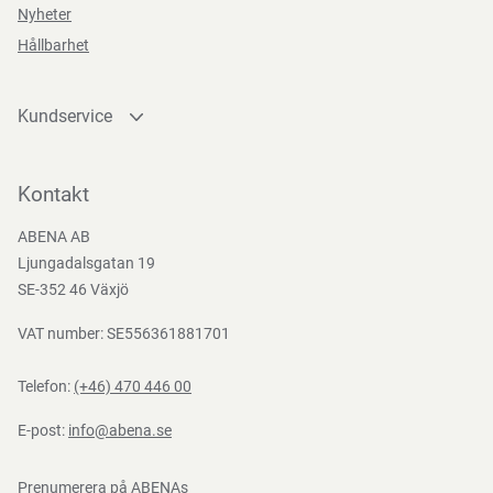
Nyheter
Teststandarder
Hållbarhet
EN
388:2016
Kundservice
Kontakta oss
Bli kund
Kontakt
Bli e-handelskund
ABENA AB
Mediacenter
Ljungadalsgatan 19
Nedladdningar
SE-352 46 Växjö
VAT number: SE556361881701
Telefon:
(+46) 470 446 00
E-post:
info@abena.se
Prenumerera på ABENAs