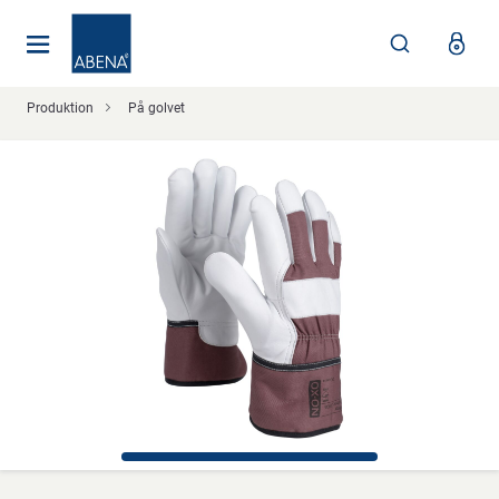
Huvudsaklig
Nav
Sidfot
Produktion
På golvet