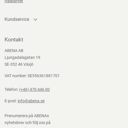
Hållbarhet
Kundservice
Kontakta oss
Bli kund
Kontakt
Bli e-handelskund
ABENA AB
Mediacenter
Ljungadalsgatan 19
Nedladdningar
SE-352 46 Växjö
VAT number: SE556361881701
Telefon:
(+46) 470 446 00
E-post:
info@abena.se
Prenumerera på ABENAs
nyhetsbrev och följ oss på