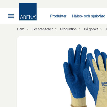
Huvudsaklig
Nav
Sidfot
Produkter
Hälso- och sjukvård
Hem
Fler branscher
Produktion
På golvet
T