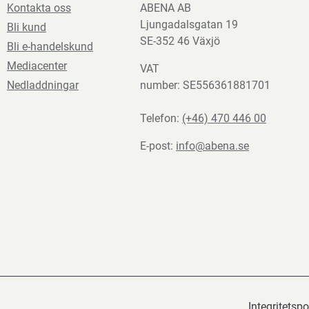
Kontakta oss
ABENA AB
Ljungadalsgatan 19
Bli kund
SE-352 46 Växjö
Bli e-handelskund
Mediacenter
VAT
Nedladdningar
number: SE556361881701
Telefon:
(+46) 470 446 00
E-post:
info@abena.se
Integritetspo