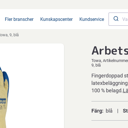
Fler branscher
Kunskapscenter
Kundservice
owa, 9, blå
Arbet
Towa
Artikelnumme
9, blå
Fingerdoppad st
latexbeläggning
100 % belagd.
L
Färg
blå
St