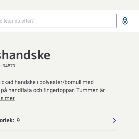
shandske
r:
94579
ickad handske i polyester/bomull med
 på handflata och fingertoppar. Tummen är
äs mer
orlek
9