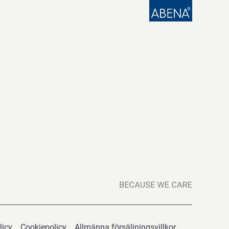
licy
Cookiepolicy
Allmänna försäljningsvillkor