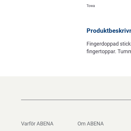
Beskrivning
Towa
Produktbeskriv
Fingerdoppad stick
fingertoppar. Tumm
Varför ABENA
Om ABENA