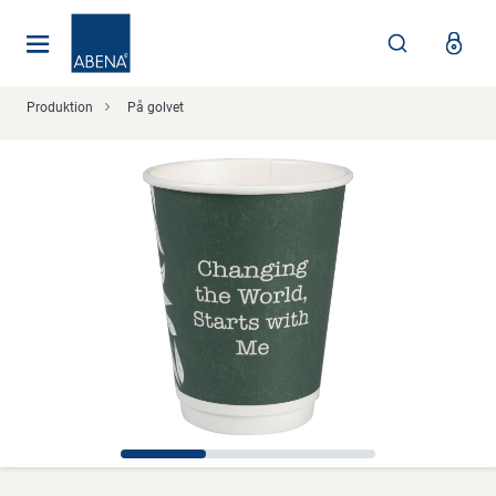
Huvudsaklig
Nav
Sidfot
Produktion
På golvet