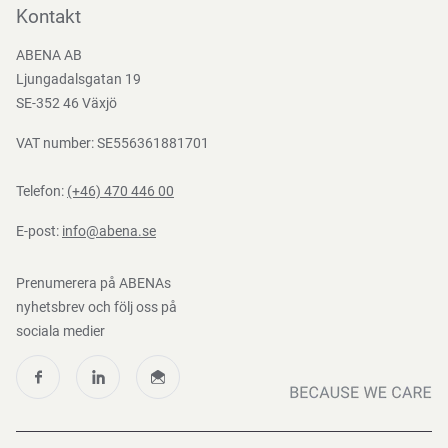
Bli kund
Kontakt
Bli e-handelskund
ABENA AB
Mediacenter
Ljungadalsgatan 19
Nedladdningar
SE-352 46 Växjö
VAT number: SE556361881701
Telefon:
(+46) 470 446 00
E-post:
info@abena.se
Prenumerera på ABENAs
nyhetsbrev och följ oss på
sociala medier