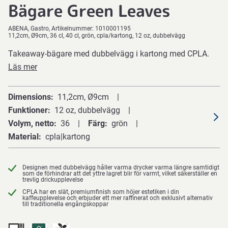
Bägare Green Leaves
ABENA
Gastro
Artikelnummer:
1010001195
11,2cm, Ø9cm, 36 cl, 40 cl, grön, cpla/kartong, 12 oz, dubbelvägg
Takeaway-bägare med dubbelvägg i kartong med CPLA.
Läs mer
Dimensions
11,2cm, Ø9cm
Funktioner
12 oz, dubbelvägg
Volym, netto
36
Färg
grön
Material
cpla|kartong
Designen med dubbelvägg håller varma drycker varma längre samtidigt
som de förhindrar att det yttre lagret blir för varmt, vilket säkerställer en
trevlig drickupplevelse
CPLA har en slät, premiumfinish som höjer estetiken i din
kaffeupplevelse och erbjuder ett mer raffinerat och exklusivt alternativ
till traditionella engångskoppar