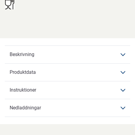
Beskrivning
Produktdata
Beskrivning
Instruktioner
Produktdata
Produktdata
Nedladdningar
Instruktioner
Varumärke
Vikan
Nedladdningar
Artikelbenämning
Detaljborste