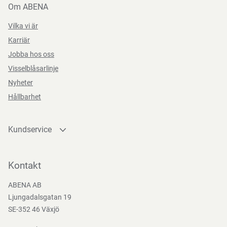
Om ABENA
Vilka vi är
Karriär
Jobba hos oss
Visselblåsarlinje
Nyheter
Hållbarhet
Kundservice
Kontakta oss
Bli kund
Kontakt
Bli e-handelskund
ABENA AB
Mediacenter
Ljungadalsgatan 19
Nedladdningar
SE-352 46 Växjö