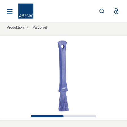
Huvudsaklig
Nav
Sidfot
Produktion
På golvet