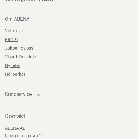
Om ABENA
Vilka vi är
Karriär
Jobba hos oss
Visselblåsarlinje
Nyheter
Hållbarhet
Kundservice
Kontakta oss
Bli kund
Kontakt
Bli e-handelskund
ABENA AB
Mediacenter
Ljungadalsgatan 19