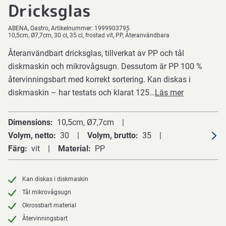
Dricksglas
ABENA
Gastro
Artikelnummer:
1999903795
10,5cm, Ø7,7cm, 30 cl, 35 cl, frostad vit, PP, Återanvändbara
Återanvändbart dricksglas, tillverkat av PP och tål
diskmaskin och mikrovågsugn. Dessutom är PP 100 %
återvinningsbart med korrekt sortering. Kan diskas i
diskmaskin – har testats och klarat 125…
Läs mer
Dimensions
10,5cm, Ø7,7cm
Volym, netto
30
Volym, brutto
35
Färg
vit
Material
PP
Kan diskas i diskmaskin
Tål mikrovågsugn
Okrossbart material
Återvinningsbart