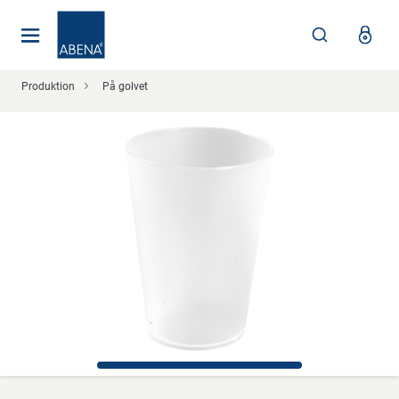
Huvudsaklig
Nav
Sidfot
Produktion
På golvet