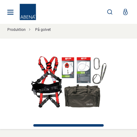
Huvudsaklig
Nav
Sidfot
Produktion
På golvet