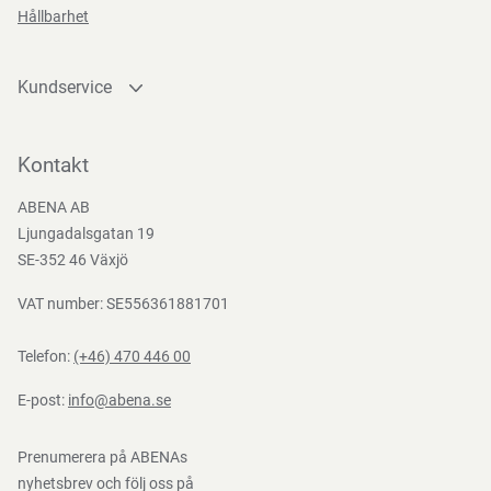
Hållbarhet
Kundservice
Kontakta oss
Bli kund
Kontakt
Bli e-handelskund
ABENA AB
Mediacenter
Ljungadalsgatan 19
Nedladdningar
SE-352 46 Växjö
VAT number: SE556361881701
Telefon:
(+46) 470 446 00
E-post:
info@abena.se
Prenumerera på ABENAs
nyhetsbrev och följ oss på