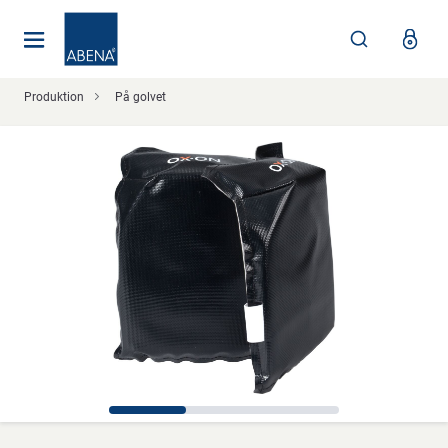
Huvudsaklig
Nav
Sidfot
Produktion
På golvet