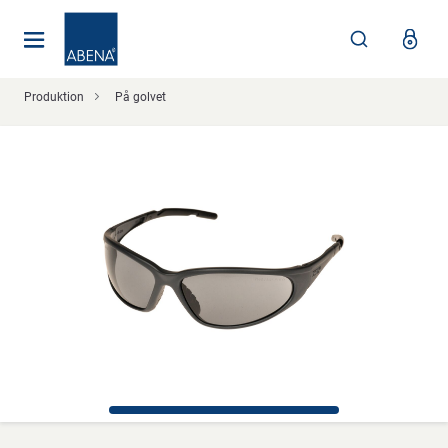
Huvudsaklig
Nav
Sidfot
Produktion
På golvet