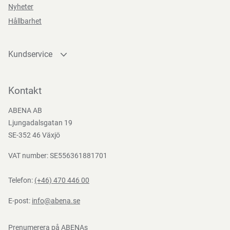
Nyheter
Hållbarhet
Funktioner
Kundservice
Kontakta oss
Bli kund
Kontakt
Teststandarder
Bli e-handelskund
ABENA AB
Mediacenter
EN
Ljungadalsgatan 19
166:2002
Nedladdningar
SE-352 46 Växjö
VAT number: SE556361881701
Telefon:
(+46) 470 446 00
E-post:
info@abena.se
Prenumerera på ABENAs