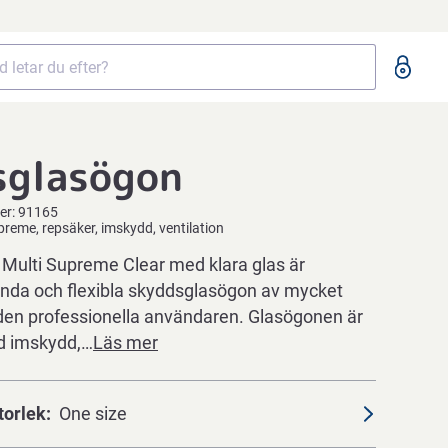
sglasögon
er:
91165
upreme, repsäker, imskydd, ventilation
ulti Supreme Clear med klara glas är
nda och flexibla skyddsglasögon av mycket
r den professionella användaren. Glasögonen är
d imskydd,…
Läs mer
torlek
One size