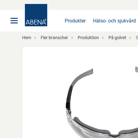
Huvudsaklig
Nav
Sidfot
Produkter
Hälso- och sjukvård
Hem
Fler branscher
Produktion
På golvet
Sk