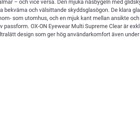
mar – och vice versa. Den mjuka näsbygeln med glidskyd
tra bekväma och välsittande skyddsglasögon. De klara glas
nom- som utomhus, och en mjuk kant mellan ansikte och 
v passform. OX-ON Eyewear Multi Supreme Clear är exkl
ltralätt design som ger hög användarkomfort även under