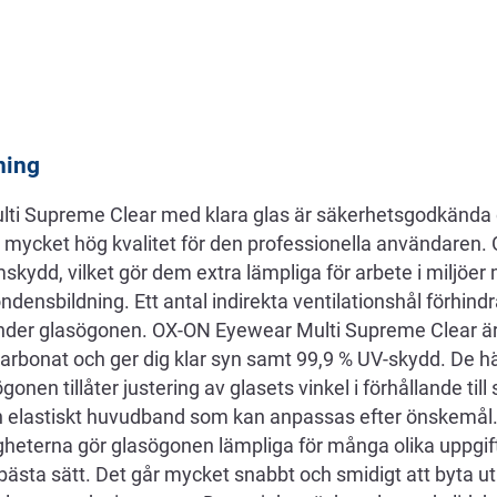
ning
i Supreme Clear med klara glas är säkerhetsgodkända o
mycket hög kvalitet för den professionella användaren.
kydd, vilket gör dem extra lämpliga för arbete i miljöer
ondensbildning. Ett antal indirekta ventilationshål förhin
under glasögonen. OX-ON Eyewear Multi Supreme Clear är t
karbonat och ger dig klar syn samt 99,9 % UV-skydd. De hä
onen tillåter justering av glasets vinkel i förhållande til
ch elastiskt huvudband som kan anpassas efter önskemå
heterna gör glasögonen lämpliga för många olika uppgif
ästa sätt. Det går mycket snabbt och smidigt att byta 