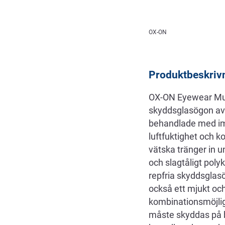
Beskrivning
OX-ON
Produktbeskriv
OX-ON Eyewear Mult
skyddsglasögon av 
behandlade med ims
luftfuktighet och k
vätska tränger in 
och slagtåligt poly
repfria skyddsglasög
också ett mjukt o
kombinationsmöjlig
måste skyddas på b