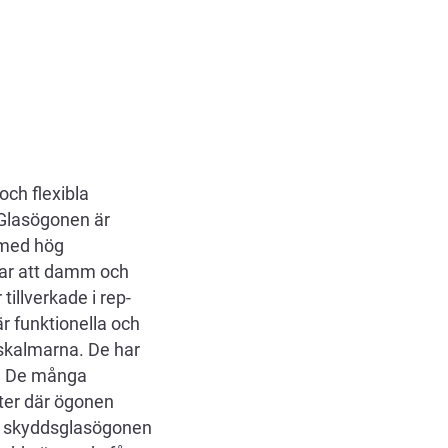
ch flexibla
 Glasögonen är
 med hög
drar att damm och
illverkade i rep-
r funktionella och
l skalmarna. De har
l. De många
ter där ögonen
ut skyddsglasögonen