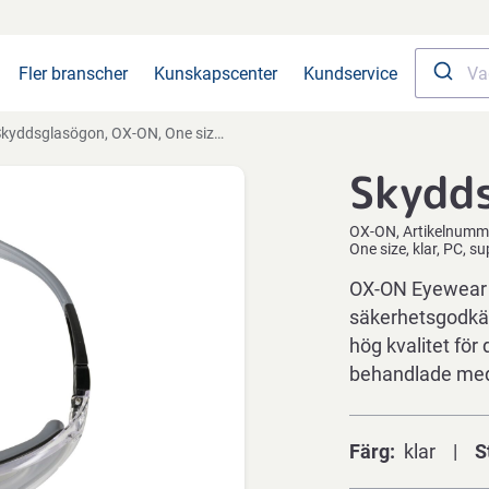
Fler branscher
Kunskapscenter
Kundservice
yddsglasögon, OX-ON, One size, klar, PC, supreme, repsäker, imskydd, ventilation
Skydd
OX-ON
Artikelnumm
One size, klar, PC, s
OX-ON Eyewear M
säkerhetsgodkä
hög kvalitet fö
behandlade me
Färg
klar
S