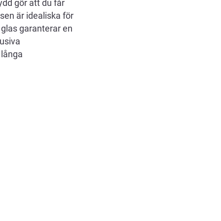
d gör att du får
en är idealiska för
glas garanterar en
usiva
 långa