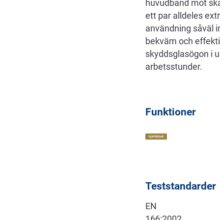
huvudband mot skal
ett par alldeles ex
användning såväl i
bekväm och effekti
skyddsglasögon i u
arbetsstunder.
Funktioner
Teststandarder
EN
166:2002