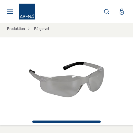
Huvudsaklig
Nav
Sidfot
Produktion
På golvet