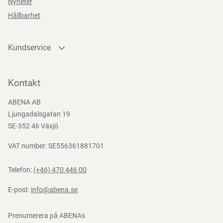
Nyheter
166:2002
Hållbarhet
Kundservice
Kontakta oss
Bli kund
Kontakt
Bli e-handelskund
ABENA AB
Mediacenter
Ljungadalsgatan 19
Nedladdningar
SE-352 46 Växjö
VAT number: SE556361881701
Telefon:
(+46) 470 446 00
E-post:
info@abena.se
Prenumerera på ABENAs