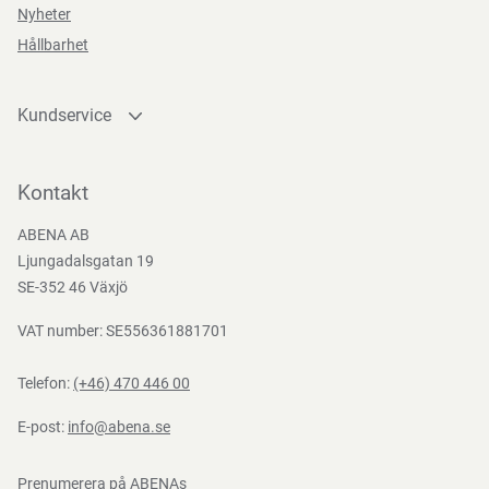
Nyheter
Hållbarhet
Kundservice
Kontakta oss
Bli kund
Kontakt
Bli e-handelskund
ABENA AB
Mediacenter
Ljungadalsgatan 19
Nedladdningar
SE-352 46 Växjö
VAT number: SE556361881701
Telefon:
(+46) 470 446 00
E-post:
info@abena.se
Prenumerera på ABENAs