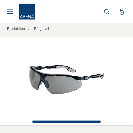
Huvudsaklig
Nav
Sidfot
Produktion
På golvet