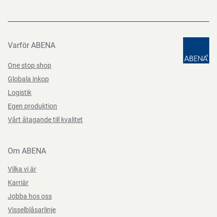
Datablad
användarkomfort. Glasen är otroligt reptåliga på båda
Märkningar
CE, CAT II
sidor, ger högt mekaniskt skydd och absorberar 100 % av
Datasheets 9160076 SV-SE
PDF-fil
UV-strålarna.
Varför ABENA
Färg
svart
One stop shop
Funktioner
repskydd
Teststandarder
Globala inkop
Logistik
Storlek
One size
EN
EN
Egen produktion
166:2002
170:2003
Vårt åtagande till kvalitet
Om ABENA
Vilka vi är
Karriär
Jobba hos oss
Visselblåsarlinje