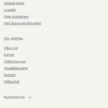
Globala inkop
Teststandarder
Logistik
Storlek
One size
Egen produktion
EN
Vårt åtagande till kvalitet
166:2002
Om ABENA
Vilka vi är
Karriär
Jobba hos oss
Visselblåsarlinje
Nyheter
Hållbarhet
Kundservice
Kontakta oss