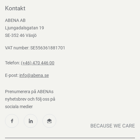
Bli kund
Kontakt
Bli e-handelskund
ABENA AB
Mediacenter
Ljungadalsgatan 19
Nedladdningar
SE-352 46 Växjö
VAT number: SE556361881701
Telefon:
(+46) 470 446 00
E-post:
info@abena.se
Prenumerera på ABENAs
nyhetsbrev och följ oss på
sociala medier