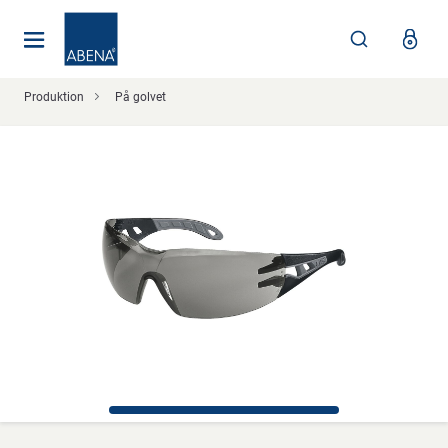
Huvudsaklig
Nav
Sidfot
Produktion
På golvet