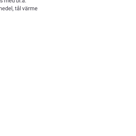
s med bl.a.
medel, tål värme