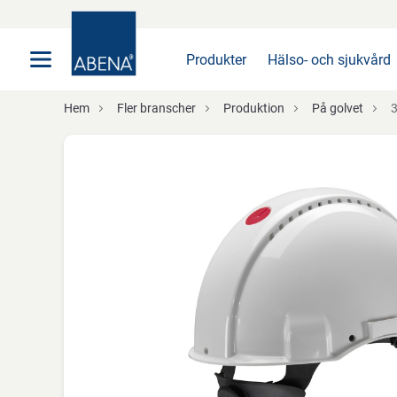
Huvudsaklig
Nav
Sidfot
Produkter
Hälso- och sjukvård
Hem
Fler branscher
Produktion
På golvet
3M,