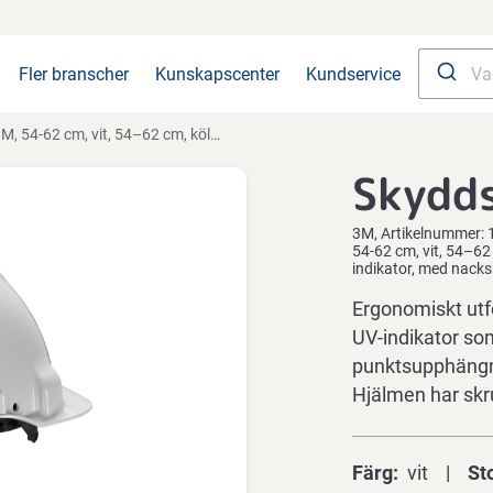
Fler branscher
Kunskapscenter
Kundservice
 54-62 cm, vit, 54–62 cm, köldbeständig, värmebeständig, ventilationshål, UV-indikator, med nackskruv
Skydd
3M
Artikelnummer:
54-62 cm, vit, 54–62
indikator, med nack
Ergonomiskt utf
UV-indikator som
punktsupphängn
Hjälmen har skr
Färg
vit
St