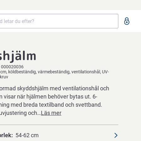
shjälm
1000020036
 cm, köldbeständig, värmebeständig, ventilationshål, UV-
skruv
ormad skyddshjälm med ventilationshål och
 visar när hjälmen behöver bytas ut. 6-
ing med breda textilband och svettband.
uvjustering och…
Läs mer
orlek
54-62 cm