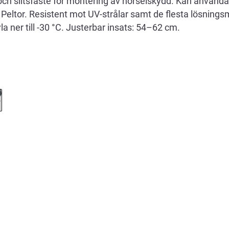
och slitsfäste för montering av hörselskydd. Kan använda
Peltor. Resistent mot UV-strålar samt de flesta lösnings
yla ner till -30 °C. Justerbar insats: 54–62 cm.