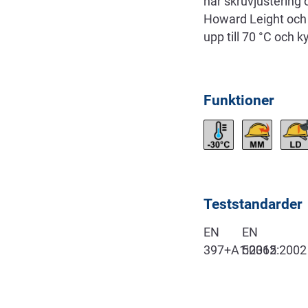
har skruvjustering 
Howard Leight och 
upp till 70 °C och k
Funktioner
Teststandarder
EN
EN
397+A1:2012
50365:2002