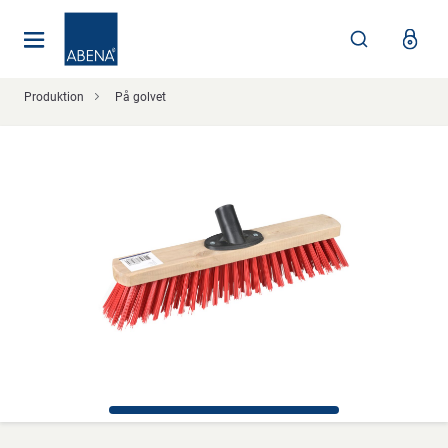
Huvudsaklig
Nav
Sidfot
Produktion
På golvet