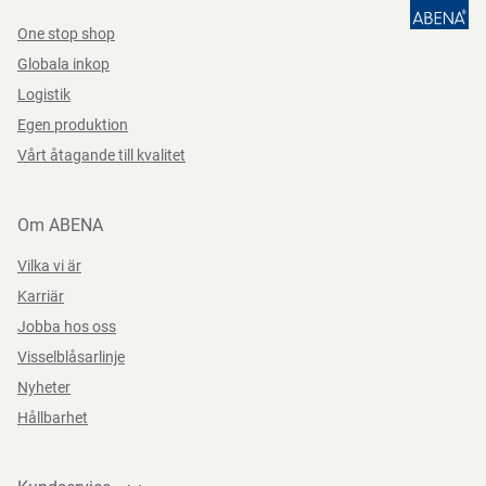
One stop shop
Bredd
40 cm
Instruktioner för förpackningskassering
Globala inkop
Logistik
Sorterad som kartong
Egen produktion
Vårt åtagande till kvalitet
Direktiv, förordningar och lagstiftning
Om ABENA
(EC) 1907/2006, (EU) 2023/988
Vilka vi är
Karriär
Jobba hos oss
Visselblåsarlinje
Nyheter
Hållbarhet