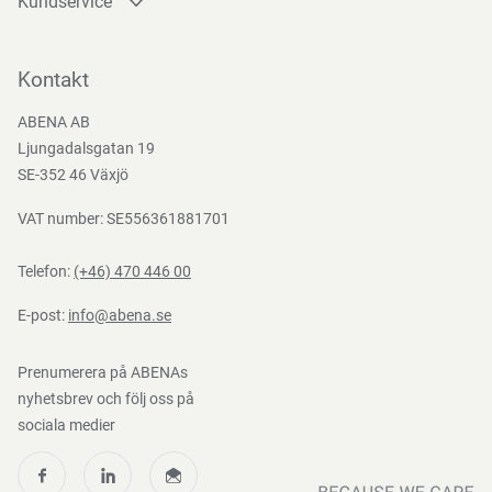
Kundservice
Kontakta oss
Bli kund
Kontakt
Bli e-handelskund
ABENA AB
Mediacenter
Ljungadalsgatan 19
Nedladdningar
SE-352 46 Växjö
VAT number: SE556361881701
Telefon:
(+46) 470 446 00
E-post:
info@abena.se
Prenumerera på ABENAs
nyhetsbrev och följ oss på
sociala medier