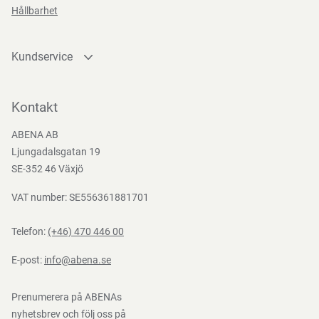
Hållbarhet
Kundservice
Kontakta oss
Bli kund
Kontakt
Bli e-handelskund
ABENA AB
Mediacenter
Ljungadalsgatan 19
Nedladdningar
SE-352 46 Växjö
VAT number: SE556361881701
Telefon:
(+46) 470 446 00
E-post:
info@abena.se
Prenumerera på ABENAs
nyhetsbrev och följ oss på