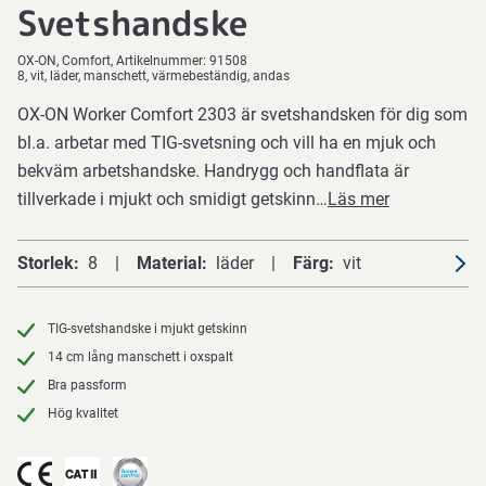
Svetshandske
OX-ON
Comfort
Artikelnummer:
91508
8, vit, läder, manschett, värmebeständig, andas
OX-ON Worker Comfort 2303 är svetshandsken för dig som
bl.a. arbetar med TIG-svetsning och vill ha en mjuk och
bekväm arbetshandske. Handrygg och handflata är
tillverkade i mjukt och smidigt getskinn…
Läs mer
Storlek
8
Material
läder
Färg
vit
TIG-svetshandske i mjukt getskinn
14 cm lång manschett i oxspalt
Bra passform
Hög kvalitet