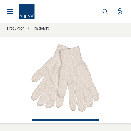
Huvudsaklig
Nav
Sidfot
Produktion
På golvet