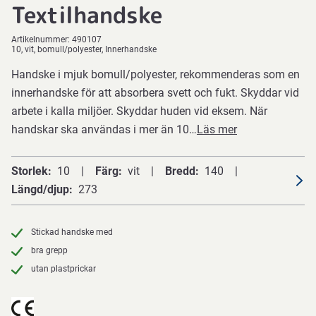
Textilhandske
Artikelnummer:
490107
10, vit, bomull/polyester, Innerhandske
Handske i mjuk bomull/polyester, rekommenderas som en
innerhandske för att absorbera svett och fukt. Skyddar vid
arbete i kalla miljöer. Skyddar huden vid eksem. När
handskar ska användas i mer än 10…
Läs mer
Storlek
10
Färg
vit
Bredd
140
Längd/djup
273
Stickad handske med
bra grepp
utan plastprickar