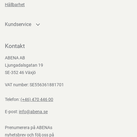
Kan rengöras i ljummet tvålvatten eller maskintvättas i
Hållbarhet
max 40 °C.
Kundservice
Direktiv, förordningar och lagstiftning
Kontakta oss
Bli kund
Kontakt
(EU) 2016/425
Bli e-handelskund
ABENA AB
Mediacenter
Ljungadalsgatan 19
Nedladdningar
SE-352 46 Växjö
VAT number: SE556361881701
Telefon:
(+46) 470 446 00
E-post:
info@abena.se
Prenumerera på ABENAs
nyhetsbrev och följ oss på