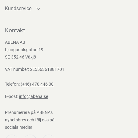
släta eller glänsande plastytor, samt färg, glas, keramik
Kundservice
eller metall. Den får dock inte användas på träytor som inte
är förseglade.
Kontakta oss
Bli kund
Kontakt
Bli e-handelskund
ABENA AB
Mediacenter
Funktioner
Ljungadalsgatan 19
Nedladdningar
SE-352 46 Växjö
VAT number: SE556361881701
Telefon:
(+46) 470 446 00
E-post:
info@abena.se
Prenumerera på ABENAs
nyhetsbrev och följ oss på
sociala medier