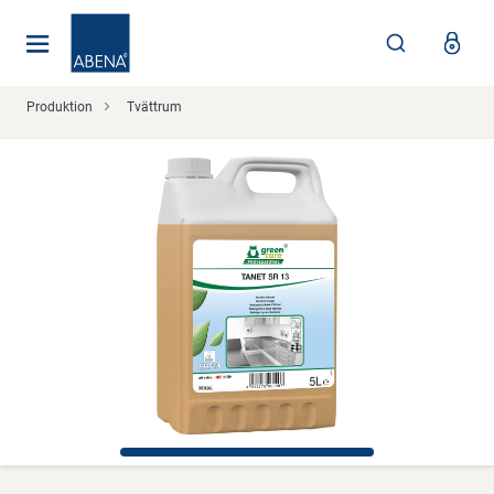
Huvudsaklig
Nav
Sidfot
Produktion
Tvättrum