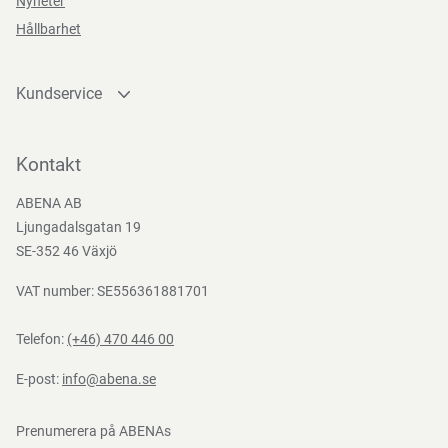
Nyheter
Hållbarhet
Direktiv, förordningar och lagstiftning
Kundservice
(EU) 2023/988
Kontakta oss
Bli kund
Kontakt
Bli e-handelskund
ABENA AB
Mediacenter
Ljungadalsgatan 19
Nedladdningar
SE-352 46 Växjö
VAT number: SE556361881701
Telefon:
(+46) 470 446 00
E-post:
info@abena.se
Prenumerera på ABENAs