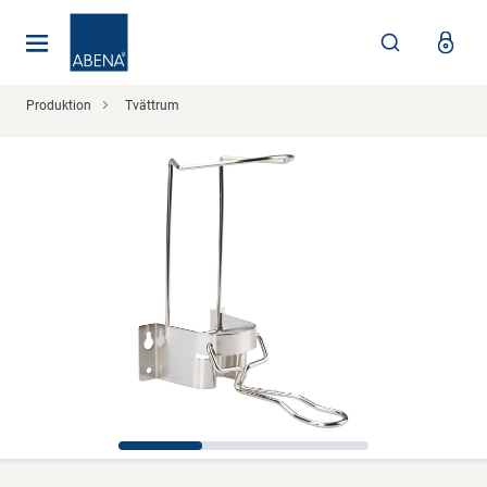
Huvudsaklig
Nav
Sidfot
Produktion
Tvättrum