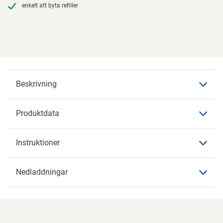
enkelt att byta refiller
Beskrivning
Produktdata
Beskrivning
Instruktioner
Produktdata
Produktdata
Nedladdningar
Instruktioner
Varumärke
ABENA
Nedladdningar
Artikelbenämning
Dispenser
Instruktioner för produktkassering