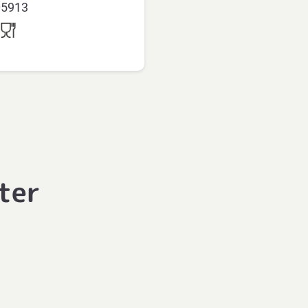
05913
ter