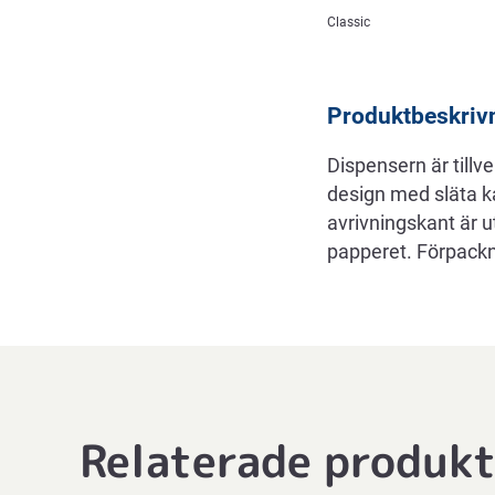
Beskrivning
Classic
Produktbeskriv
Dispensern är tillv
design med släta k
avrivningskant är 
papperet. Förpackni
Relaterade produk