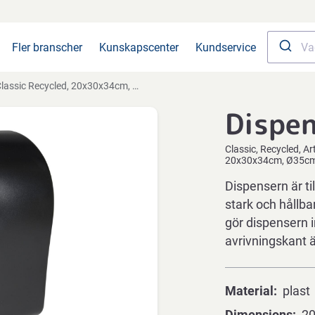
Fler branscher
Kunskapscenter
Kundservice
assic Recycled, 20x30x34cm, Ø35cm, svart, plast, torkrulle
Dispe
Classic
Recycled
Ar
20x30x34cm, Ø35cm, s
Dispensern är ti
stark och hållba
gör dispensern 
avrivningskant 
Material
plast
Dimensions
2