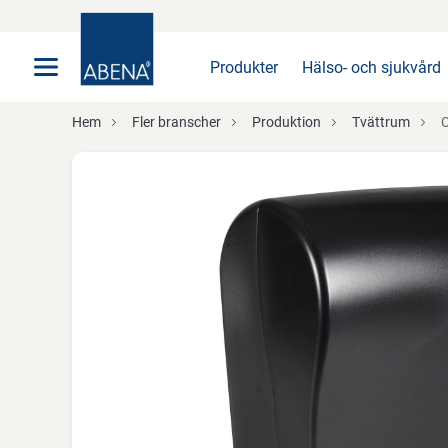
Huvudsaklig
Nav
Sidfot
Produkter
Hälso- och sjukvård
Hem
Fler branscher
Produktion
Tvättrum
Cl