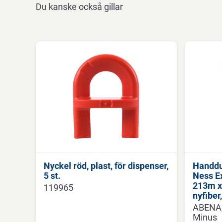
Du kanske också gillar
Nyckel röd, plast, för dispenser,
Handdu
5 st.
Ness Ex
213m x 
119965
nyfiber
ABENA
Minus