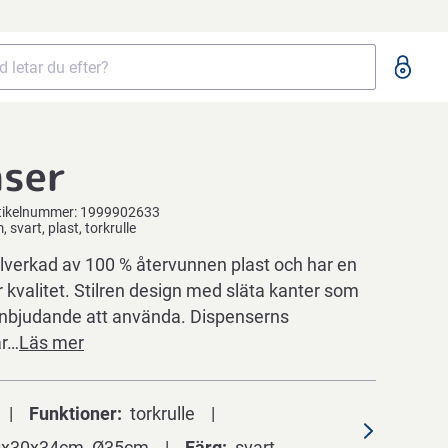
nser
tikelnummer:
1999902633
vart, plast, torkrulle
llverkad av 100 % återvunnen plast och har en
r kvalitet. Stilren design med släta kanter som
inbjudande att använda. Dispenserns
är…
Läs mer
Funktioner
torkrulle
0x30x34cm, Ø35cm
Färg
svart