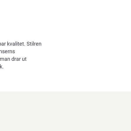
r kvalitet. Stilren
enserns
 man drar ut
k.