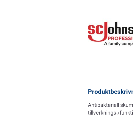
Beskrivning
Produktbeskriv
Antibakteriell sku
tillverknings-/funkt