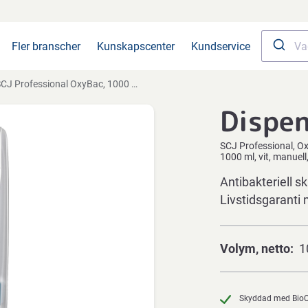
Fler branscher
Kunskapscenter
Kundservice
J Professional OxyBac, 1000 ml, vit, manuell, med ljusblå knapp
Dispe
SCJ Professional
Ox
1000 ml, vit, manuel
Antibakteriell 
Livstidsgaranti 
Volym, netto
1
Skyddad med Bio