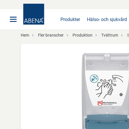
Huvudsaklig
Nav
Sidfot
Produkter
Hälso- och sjukvård
Hem
Fler branscher
Produktion
Tvättrum
SC