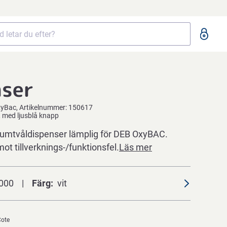
nser
yBac
Artikelnummer:
150617
l, med ljusblå knapp
skumtvåldispenser lämplig för DEB OxyBAC.
mot tillverknings-/funktionsfel.
Läs mer
000
Färg
vit
Cote