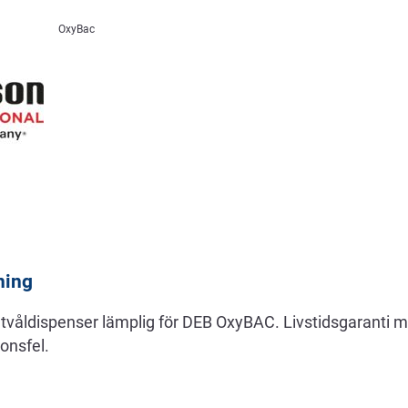
OxyBac
ning
mtvåldispenser lämplig för DEB OxyBAC. Livstidsgaranti m
ionsfel.