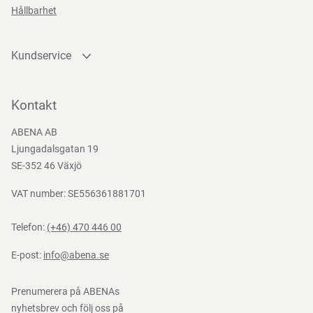
Hållbarhet
Säkerhetsanvisningar och varningar
Kundservice
Kan irritera ögats slemhinnor efter direktkontakt. Skölj
Kontakta oss
noggrant med rent vatten, sök läkare om problemet
Bli kund
Kontakt
kvarstår.
Bli e-handelskund
ABENA AB
Mediacenter
Ljungadalsgatan 19
Nedladdningar
SE-352 46 Växjö
Förvaringsinstruktioner
VAT number: SE556361881701
Förvara frostfritt i originalförpackning. Undvik höga
temperaturer och direkt solljus.
Telefon:
(+46) 470 446 00
E-post:
info@abena.se
Direktiv, förordningar och lagstiftning
Prenumerera på ABENAs
nyhetsbrev och följ oss på