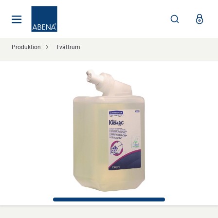
Huvudsaklig
Nav
Sidfot
Produktion
Tvättrum