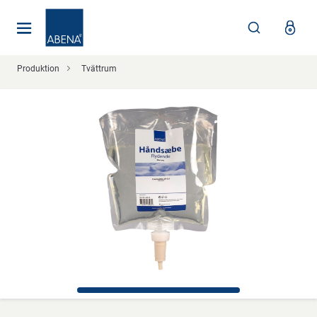
Huvudsaklig
Nav
Sidfot
Produktion
Tvättrum