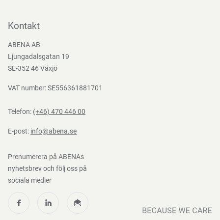
Kan irritera ögonens slemhinnor genom direktkontakt.
Kontakta oss
Skölj noggrant med rent vatten, kontakta läkare om
Bli kund
Kontakt
besvären kvarstår.
Bli e-handelskund
ABENA AB
Mediacenter
Ljungadalsgatan 19
Nedladdningar
SE-352 46 Växjö
Förvaringsinstruktioner
VAT number: SE556361881701
Förvara i originalförpackning. Utsätt ej för direkt solljus.
Förvaras utom synhåll för barn.
Telefon:
(+46) 470 446 00
E-post:
info@abena.se
Direktiv, förordningar och lagstiftning
Prenumerera på ABENAs
nyhetsbrev och följ oss på
(EG) nr 1223/2009
sociala medier