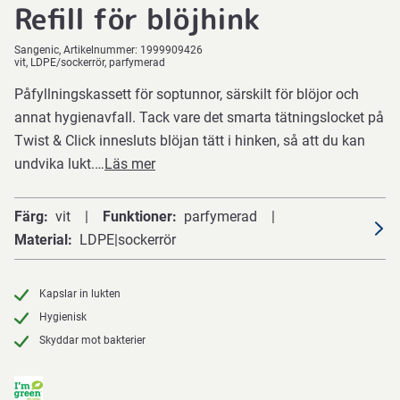
Refill för blöjhink
Sangenic
Artikelnummer:
1999909426
vit, LDPE/sockerrör, parfymerad
Påfyllningskassett för soptunnor, särskilt för blöjor och
annat hygienavfall. Tack vare det smarta tätningslocket på
Twist & Click innesluts blöjan tätt i hinken, så att du kan
undvika lukt.…
Läs mer
Färg
vit
Funktioner
parfymerad
Material
LDPE|sockerrör
Kapslar in lukten
Hygienisk
Skyddar mot bakterier