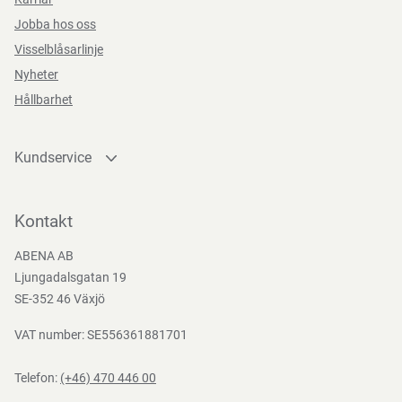
Jobba hos oss
Visselblåsarlinje
Nyheter
Hållbarhet
Kundservice
Kontakta oss
Bli kund
Kontakt
Bli e-handelskund
ABENA AB
Mediacenter
Ljungadalsgatan 19
Nedladdningar
SE-352 46 Växjö
VAT number: SE556361881701
Telefon:
(+46) 470 446 00