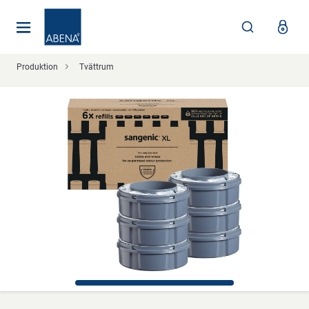
Huvudsaklig
Nav
Sidfot
Produktion
Tvättrum