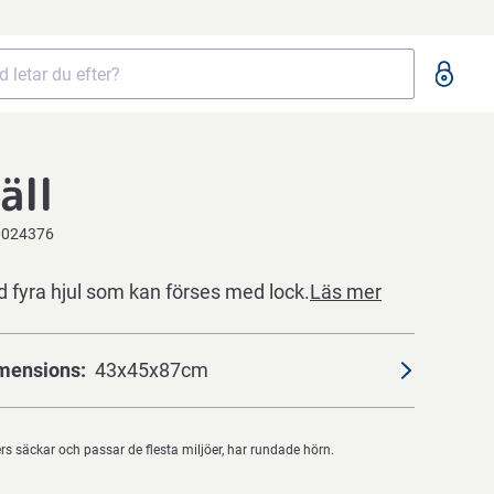
äll
0024376
d fyra hjul som kan förses med lock.
Läs mer
mensions
43x45x87cm
ers säckar och passar de flesta miljöer, har rundade hörn.