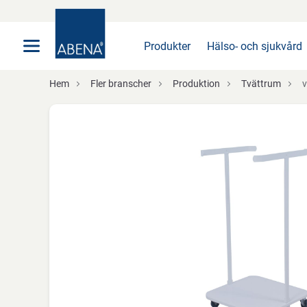
Huvudsaklig
Nav
Sidfot
Produkter
Hälso- och sjukvård
Hem
Fler branscher
Produktion
Tvättrum
v