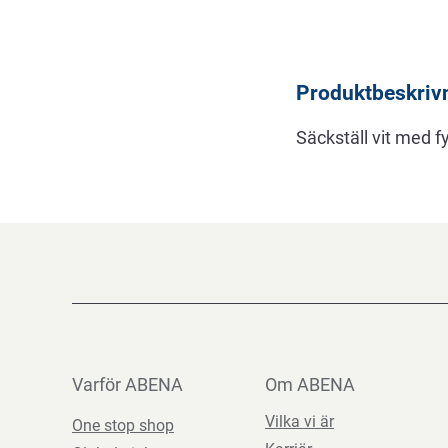
Beskrivning
Produktbeskriv
Säckställ vit med f
Varför ABENA
Om ABENA
Vilka vi är
One stop shop