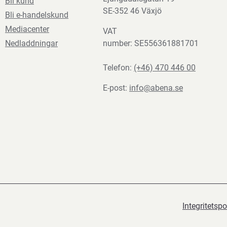
Bli kund
SE-352 46 Växjö
Bli e-handelskund
Mediacenter
VAT
Nedladdningar
number: SE556361881701
Telefon:
(+46) 470 446 00
E-post:
info@abena.se
Integritetspo