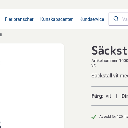
Fler branscher
Kunskapscenter
Kundservice
it
Säckst
Artikelnummer:
100
vit
Säckställ vit me
Färg
vit
Di
Avsedd för 125 lit