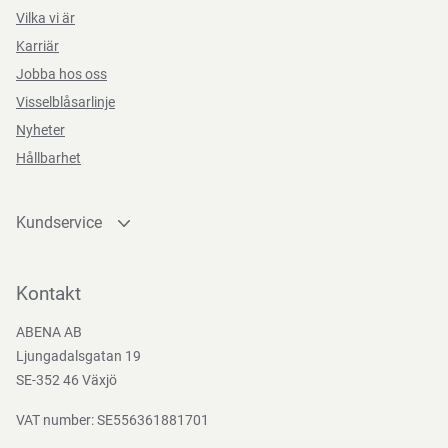
Vilka vi är
Karriär
Jobba hos oss
Visselblåsarlinje
Nyheter
Hållbarhet
Kundservice
Kontakta oss
Bli kund
Kontakt
Bli e-handelskund
ABENA AB
Mediacenter
Ljungadalsgatan 19
Nedladdningar
SE-352 46 Växjö
VAT number: SE556361881701