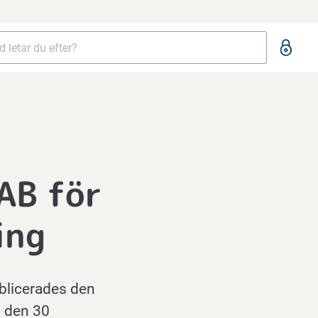
AB för
ing
blicerades den
l den 30