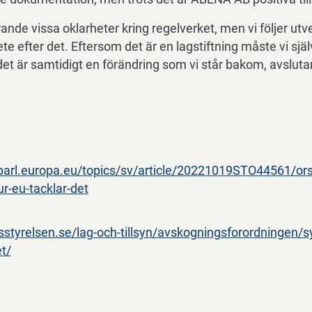
rande vissa oklarheter kring regelverket, men vi följer ut
e efter det. Eftersom det är en lagstiftning måste vi själv
et är samtidigt en förändring som vi står bakom, avslutar
arl.europa.eu/topics/sv/article/20221019STO44561/orsa
r-eu-tacklar-det
styrelsen.se/lag-och-tillsyn/avskogningsforordningen/s
et/