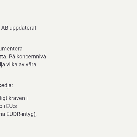
A AB uppdaterat
kumentera
etta. På koncernnivå
ja vilka av våra
kedja:
igt kraven i
p i EU:s
na EUDR-intyg),