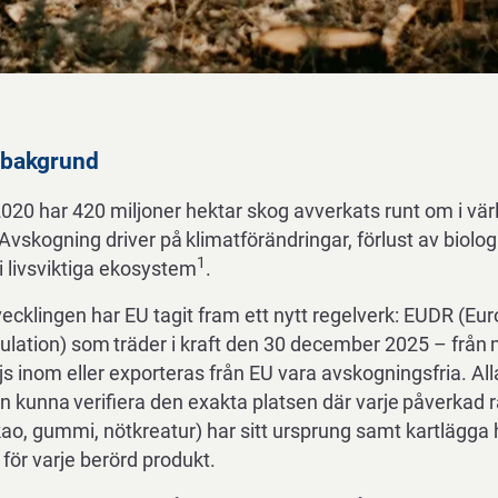
bakgrund
020 har 420
miljoner hektar skog avverkats runt om i vär
Avskogning
driver
på
klimatförändringar,
förlust
av
biolog
1
i livsviktiga ekosystem
.
ecklingen har EU tagit fram ett nytt regelverk: EUDR (Eu
ulation) som
träder
i
kraft
den
30
december
2025 – från
s inom eller exporteras från EU vara avskogningsfria. All
en
kunna
verifiera
den
exakta
platsen
där
varje
påverkad
r
kao, gummi, nötkreatur) har sitt ursprung samt kartlägga 
för varje berörd produkt.