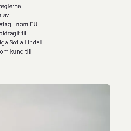
reglerna.
n av
retag. Inom EU
dragit till
ga Sofia Lindell
om kund till