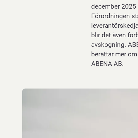
december 2025 p
Förordningen st
leverantörskedja
blir det även för
avskogning. ABEN
berättar mer om
ABENA AB.