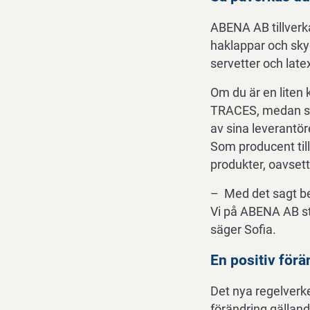
ABENA AB tillverka
haklappar och sky
servetter och lat
Om du är en liten 
TRACES, medan stö
av sina leverantör
Som producent til
produkter, oavsett 
– Med det sagt beh
Vi på ABENA AB stä
säger Sofia.
En positiv förä
Det nya regelverke
förändring gälland