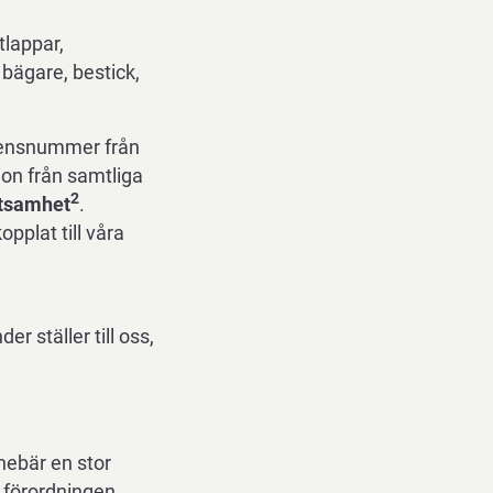
tlappar,
bägare, bestick,
ferensnummer från
on från samtliga
2
aktsamhet
.
plat till våra
r ställer till oss,
nebär en stor
 förordningen.