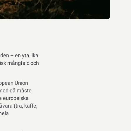
lden – en
yta lika
isk
mångfald
och
ropean Union
med
då
måste
a
europeiska
åvara (trä, kaffe,
hela