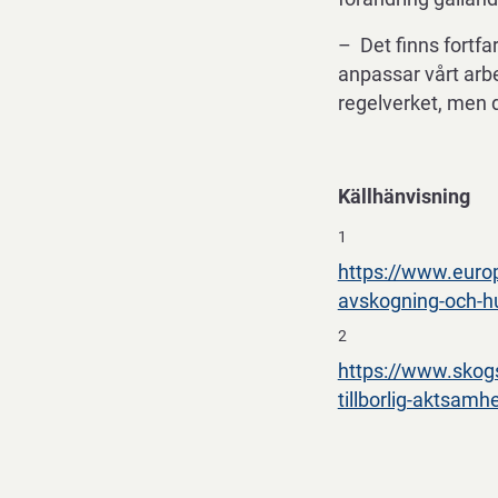
– Det finns fortfa
anpassar vårt arbet
regelverket, men d
Källhänvisning
1
https://www.europ
avskogning-och-hu
2
https://www.skogs
tillborlig-aktsamh