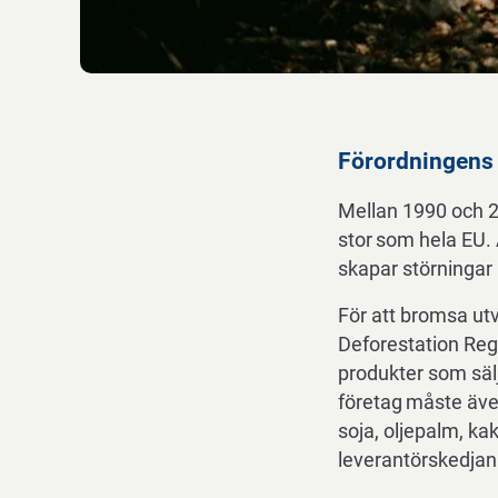
Förordningens
Mellan 1990 och
2
stor
som
hela
EU.
skapar störningar 
För att bromsa utv
Deforestation
Reg
produkter som sälj
företag
måste
äv
soja, oljepalm, ka
leverantörskedjan 