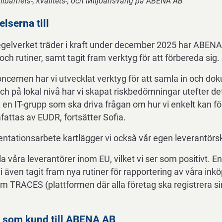
llbarhets-, kvalitets-, och Miljöansvarig på ABENA
AB
lserna till
 regelverket träder i kraft under december 2025 har ABEN
och rutiner, samt tagit fram verktyg för att förbereda sig.
ernen har vi utvecklat verktyg för att samla in och do
ch på lokal nivå har vi skapat riskbedömningar utefter d
 en IT-grupp som ska driva frågan om hur vi enkelt kan föl
attas av EUDR, fortsätter Sofia.
entationsarbete kartlägger vi också vår egen leverantörs
a våra leverantörer inom EU, vilket vi ser som positivt. Enl
i även tagit fram nya rutiner för rapportering av våra inkö
m TRACES (plattformen där alla företag ska registrera si
 som kund till ABENA AB