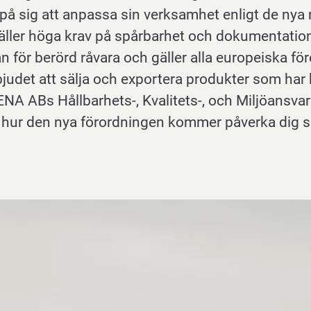
å sig att anpassa sin verksamhet enligt de nya 
äller höga krav på spårbarhet och dokumentatio
n för berörd råvara och gäller alla europeiska fö
bjudet att sälja och exportera produkter som har bi
A ABs Hållbarhets-, Kvalitets-, och Miljöansvari
 hur den nya förordningen kommer påverka dig s