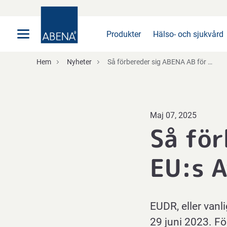
Huvudsaklig
Nav
Sidfot
Produkter
Hälso- och sjukvård
Hem
Nyheter
Så förbereder sig ABENA AB för EU:s Avskogningsförordning
Maj 07, 2025
Så för
EU:s 
EUDR, eller van
29 juni 2023. Fö