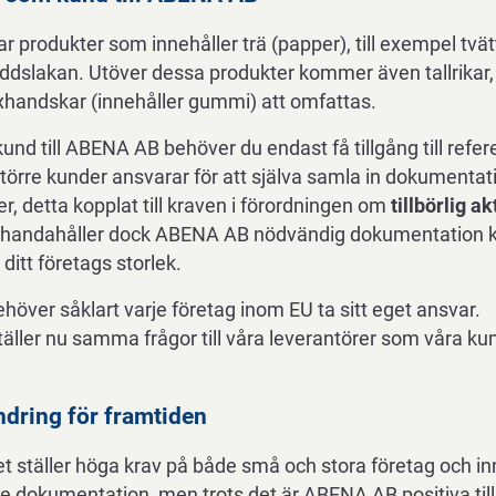
r produkter som innehåller trä (papper), till exempel tvät
ddslakan. Utöver dessa produkter kommer även tallrikar, 
exhandskar (innehåller gummi) att omfattas.
kund till ABENA AB behöver du endast få tillgång till re
rre kunder ansvarar för att själva samla in dokumentati
er, detta kopplat till kraven i förordningen om
tillbörlig 
lhandahåller dock ABENA AB nödvändig dokumentation kop
ditt företags storlek.
över såklart varje företag inom EU ta sitt eget ansvar.
ller nu samma frågor till våra leverantörer som våra kunde
ndring för framtiden
t ställer höga krav på både små och stora företag och in
e dokumentation, men trots det är ABENA AB positiva till