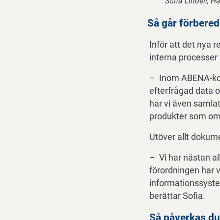
Sofia Lindell,
Hå
Så går förberede
Inför att det nya
interna processer 
– Inom ABENA-konc
efterfrågad data o
har vi även samlat
produkter som omf
Utöver allt dokum
– Vi har nästan all
förordningen har v
informationssyste
berättar Sofia.
Så påverkas du