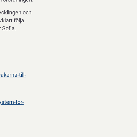
vecklingen och
klart följa
 Sofia.
kerna-till-
ystem-for-