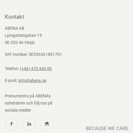
Kontakta oss
Bli kund
Kontakt
Bli e-handelskund
ABENA AB
Mediacenter
Ljungadalsgatan 19
Nedladdningar
SE-352 46 Växjö
VAT number: SE556361881701
Telefon:
(+46) 470 446 00
E-post:
info@abena.se
Prenumerera på ABENAs
nyhetsbrev och följ oss på
sociala medier