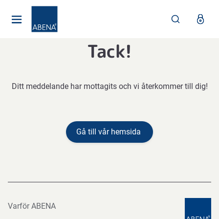
Huvudsaklig
Nav
Sidfot
Tack!
Ditt meddelande har mottagits och vi återkommer till dig!
Gå till vår hemsida
Varför ABENA