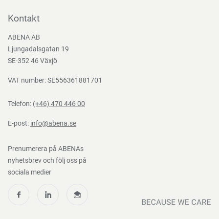
Kontakta oss
Bli kund
Kontakt
Bli e-handelskund
ABENA AB
Mediacenter
Ljungadalsgatan 19
Nedladdningar
SE-352 46 Växjö
VAT number: SE556361881701
Telefon:
(+46) 470 446 00
E-post:
info@abena.se
Prenumerera på ABENAs
nyhetsbrev och följ oss på
sociala medier