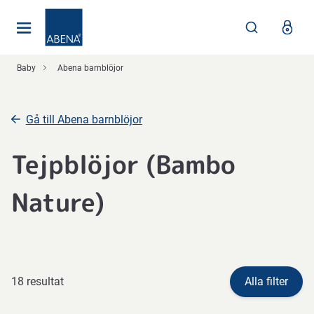
Huvudsaklig
Nav
Sidfot
Baby
Abena barnblöjor
Gå till Abena barnblöjor
Tejpblöjor (Bambo
Nature)
18 resultat
Alla filter