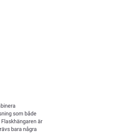
mbinera
lösning som både
. Flaskhängaren är
 krävs bara några