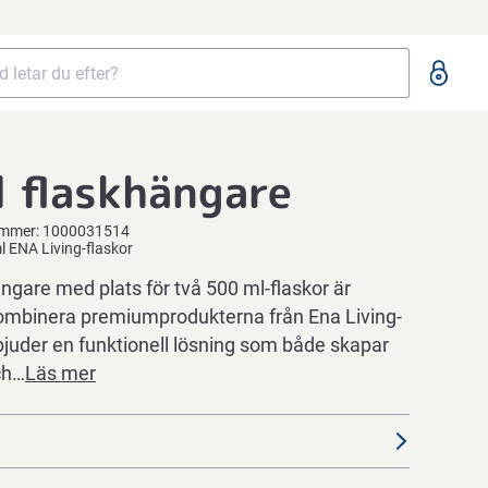
 flaskhängare
ummer:
1000031514
ml ENA Living-flaskor
ngare med plats för två 500 ml-flaskor är
 kombinera premiumprodukterna från Ena Living-
bjuder en funktionell lösning som både skapar
ch…
Läs mer