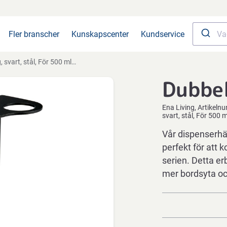
Fler branscher
Kunskapscenter
Kundservice
t, stål, För 500 ml ENA Living-flaskor
Dubbel
Ena Living
Artikeln
svart, stål, För 500 
Vår dispenserhä
perfekt för att
serien. Detta er
mer bordsyta o