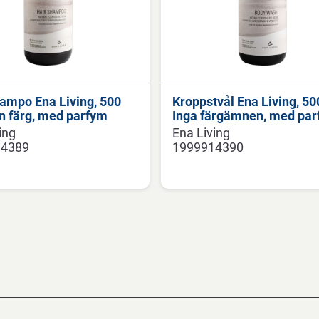
ampo Ena Living, 500
Kroppstvål Ena Living, 50
n färg, med parfym
Inga färgämnen, med pa
ing
Ena Living
14389
1999914390