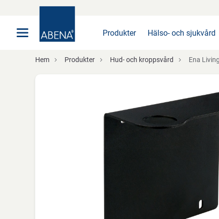
Huvudsaklig
Nav
Sidfot
Produkter
Hälso- och sjukvård
Hem
Produkter
Hud- och kroppsvård
Ena Living, svar