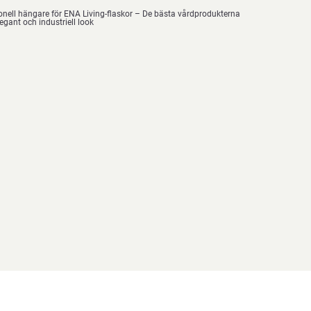
tionell hängare för ENA Living-flaskor – De bästa vårdprodukterna
legant och industriell look