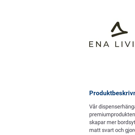
Beskrivning
Produktbeskriv
Vår dispenserhängar
premiumprodukterna
skapar mer bordsyta
matt svart och gjord