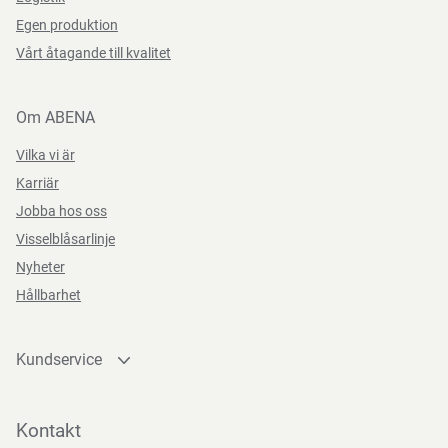
Kan återvinnas eller förbrännas.
Egen produktion
Vårt åtagande till kvalitet
Förvaringsinstruktioner
Om ABENA
Förvaras torrt, vid rumstemperatur och skyddat från direkt
Vilka vi är
solljus.
Karriär
Jobba hos oss
Visselblåsarlinje
Nyheter
Hållbarhet
Kundservice
Kontakta oss
Bli kund
Kontakt