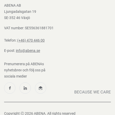
Bli e-handelskund
ABENA AB
Mediacenter
Ljungadalsgatan 19
Nedladdningar
SE-352 46 Växjö
VAT number: SE556361881701
Telefon:
(+46) 470 446 00
E-post:
info@abena.se
Prenumerera på ABENAs
nyhetsbrev och följ oss på
sociala medier
Copyright Ⓒ 2026 ABENA. All rights reserved