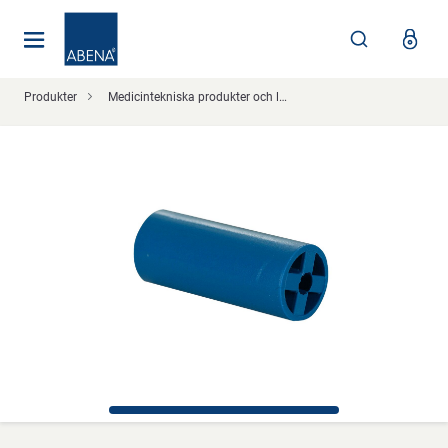
Huvudsaklig
Nav
Sidfot
Produkter
Medicintekniska produkter och läkemedelshantering