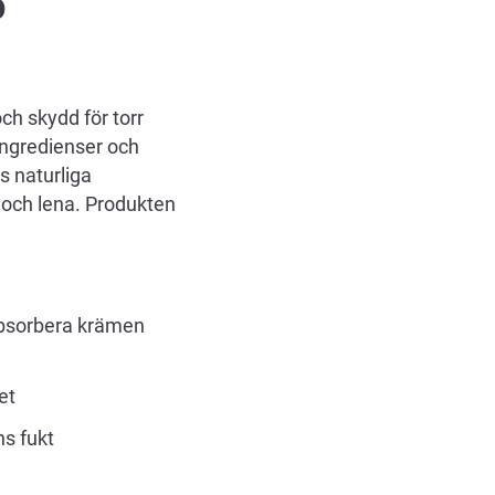
ch skydd för torr
 ingredienser och
ns naturliga
 och lena.
Produkten
 absorbera krämen
et
ns fukt