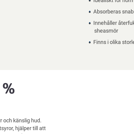
Idealiskt för norm
Absorberas snab
Innehåller återf
sheasmör
Finns i olika sto
 %
rr och känslig hud.
yror, hjälper till att