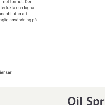
r mot torrhet. Den
återfukta och lugna
nabbt utan att
 daglig användning på
ienser
Oil Sp