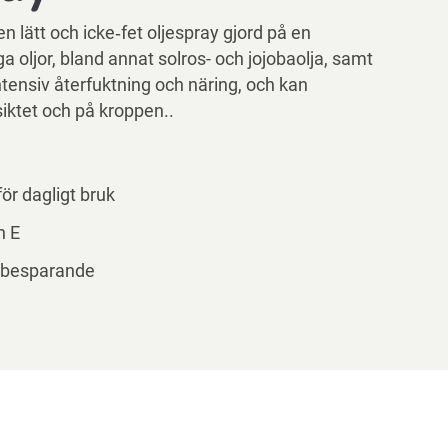
n lätt och icke‑fet oljespray gjord på en
a oljor, bland annat solros- och jojobaolja, samt
ntensiv återfuktning och näring, och kan
iktet och på kroppen..
för dagligt bruk
n E
dsbesparande