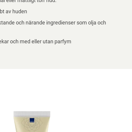
al eller måttligt torr hud.
bt av huden
uktande och närande ingredienser som olja och
rlekar och med eller utan parfym