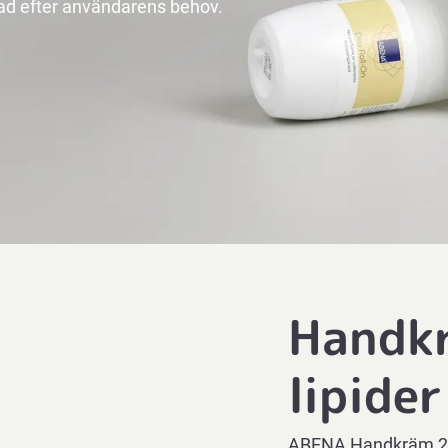
sad efter användarens behov.
Handk
lipider
ABENA Handkräm 21 