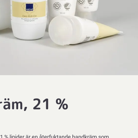
räm, 21 %
% lipider är en återfuktande handkräm som