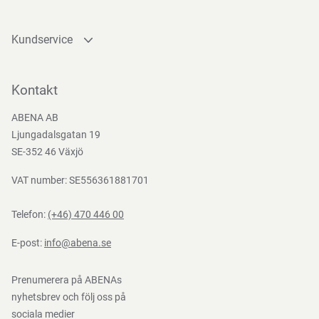
Kundservice
Kontakta oss
Bli kund
Kontakt
Bli e-handelskund
ABENA AB
Mediacenter
Ljungadalsgatan 19
Nedladdningar
SE-352 46 Växjö
VAT number: SE556361881701
Telefon:
(+46) 470 446 00
E-post:
info@abena.se
Prenumerera på ABENAs
nyhetsbrev och följ oss på
sociala medier