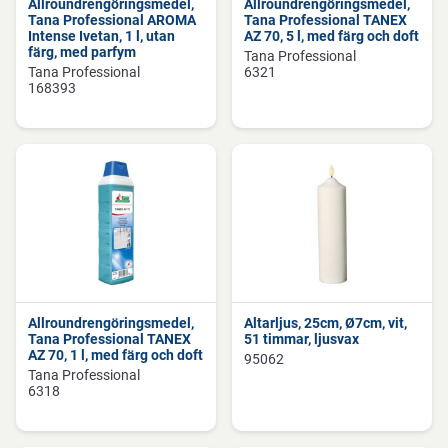
Allroundrengöringsmedel,
Allroundrengöringsmedel,
Tana Professional AROMA
Tana Professional TANEX
Intense Ivetan, 1 l, utan
AZ 70, 5 l, med färg och doft
färg, med parfym
Tana Professional
Tana Professional
6321
168393
Allroundrengöringsmedel,
Altarljus, 25cm, Ø7cm, vit,
Tana Professional TANEX
51 timmar, ljusvax
AZ 70, 1 l, med färg och doft
95062
Tana Professional
6318