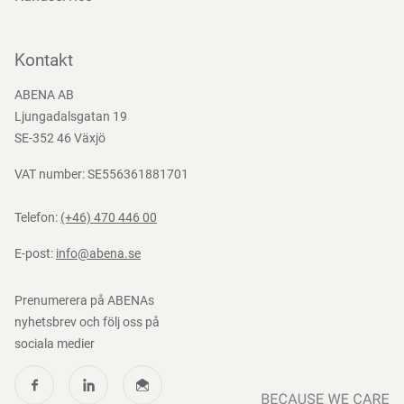
Kontakta oss
Bli kund
Kontakt
Bli e-handelskund
ABENA AB
Mediacenter
Ljungadalsgatan 19
Nedladdningar
SE-352 46 Växjö
VAT number: SE556361881701
Telefon:
(+46) 470 446 00
E-post:
info@abena.se
Prenumerera på ABENAs
nyhetsbrev och följ oss på
sociala medier