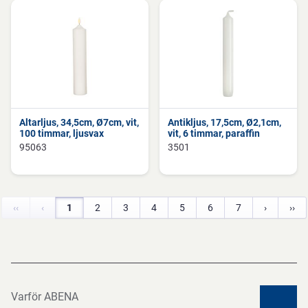
Altarljus, 34,5cm, Ø7cm, vit,
Antikljus, 17,5cm, Ø2,1cm,
100 timmar, ljusvax
vit, 6 timmar, paraffin
95063
3501
‹‹
‹
1
2
3
4
5
6
7
›
››
Varför ABENA