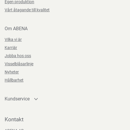
Egen produktion
Vårt åtagande till kvalitet
Om ABENA
Vilka vi är
Karriär
Jobba hos oss
Visselblåsarlinje
Nyheter
Hållbarhet
Kundservice
Kontakta oss
Bli kund
Kontakt
Bli e-handelskund