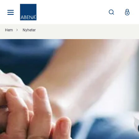
Huvudsaklig
Nav
Sidfot
Hem
Nyheter