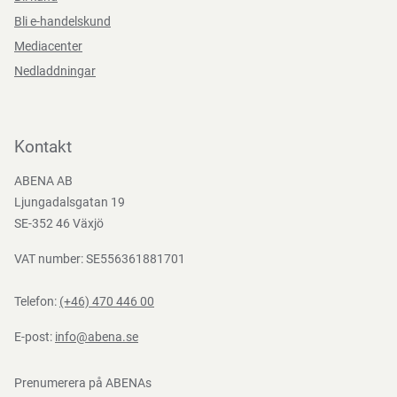
Bli e-handelskund
Mediacenter
Nedladdningar
Kontakt
ABENA AB
Ljungadalsgatan 19
SE-352 46 Växjö
VAT number: SE556361881701
Telefon:
(+46) 470 446 00
E-post:
info@abena.se
Prenumerera på ABENAs